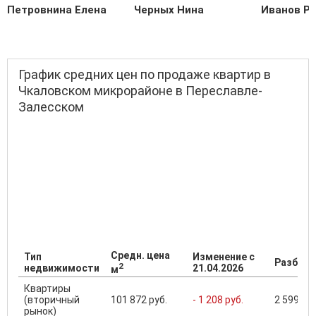
Петровнина Елена
Черных Нина
Иванов Р
График средних цен по продаже квартир в
Чкаловском микрорайоне в Переславле-
Залесском
Средн. цена
Тип
Изменение с
Разброс
2
недвижимости
21.04.2026
м
Квартиры
(вторичный
101 872 руб.
- 1 208 руб.
2 599 900
рынок)