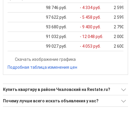
98 746 руб.
- 4 334 руб.
2 599 900
97 622 руб.
- 5 458 руб.
2 599 900
93 680 руб.
- 9 400 руб.
2 790 000
91 032 руб.
- 12 048 руб.
2 000 000
99 027 руб.
- 4 053 руб.
2 600 000
Скачать изображение графика
Подробная таблица изменения цен
Купить квартиру в районе Чкаловский на Restate.ru?
Поможем Купить квартиру в районе Чкаловский?
Почему лучше всего искать объявления у нас?
Воспользуйтесь нашим поиском по новостройкам, для
Все объявления проверены и проходят строгую
подбора подходящего вам варианта
модерацию
'Сохраните результаты поиска и возвращайтесь к нему,
Удобный поиск, есть подписка на новые объявления
когда это будет нужно'