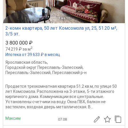
1
из 10
2-комн квартира, 50 лет Комсомола ул, 25, 51.20 м²,
3/5 эт.
3 800 000 ₽
2
74 219 ₽ за м
Ипотека от 39 633 ₽ в месяц
Ярославская область
,
Городской округ Переславль-Залесский
,
Переславль-Залесский
,
Переславский р-н
Продается трехкомнатная квартира 51.2 кв.м, по улице 50
лет Комсомола. Расположена на 3-этаже, 5-ти этажного
кирпичного дома. Коммуникации все центральные.
Установлены счетчики на воду. Окна ПВХ, балкон не
застеклен, входная дверь металлическая. В...
Максим
07.08