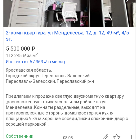
1
из 9
2-комн квартира, ул Менделеева, 12, д. 12, 49 м², 4/5
эт.
5 500 000 ₽
2
112 245 ₽ за м
Ипотека от 57 363 ₽ в месяц
Ярославская область
,
Городской округ Переславль-Залесский
,
Переславль-Залесский
,
Переславский р-н
Предлагаем к продаже светлую двухкоматную квартиру
,расположенную в тихом спальном районе по ул
Менделеева .Комнаты раздельные, выходят на
противоположные стороны дома,просторная кухня
площадью 9 кв.м.Хорошие соседи,тихий спокойный двор с
хорошей парковкой...
Собственник
08.08