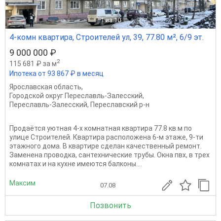
1
из 10
4-комн квартира, Строителей ул, 39, 77.80 м², 6/9 эт.
9 000 000 ₽
2
115 681 ₽ за м
Ипотека от 93 867 ₽ в месяц
Ярославская область
,
Городской округ Переславль-Залесский
,
Переславль-Залесский
,
Переславский р-н
Продаётся уютная 4-х комнатная квартира 77.8 кв.м по
улице Строителей. Квартира расположена 6-м этаже, 9-ти
этажного дома. В квартире сделан качественный ремонт.
Заменена проводка, сантехнические трубы. Окна пвх, в трех
комнатах и на кухне имеются балконы....
Максим
07.08
Позвонить